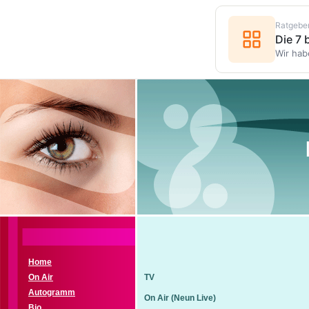
Ratgebe
Die 7
Wir hab
Home
TV
On Air
Autogramm
On Air (Neun Live)
Bio