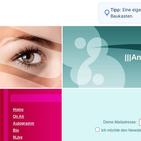
Tipp:
Eine eige
Baukasten.
|||A
Home
On Air
Deine Mailadresse:
Autogramm
Bio
Ich möchte den Newslet
9Live